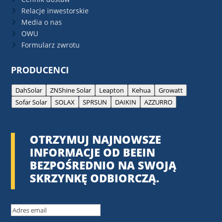
Relacje inwestorskie
Media o nas
OWU
Formularz zwrotu
PRODUCENCI
DahSolar
ZNShine Solar
Leapton
Kehua
Growatt
Sofar Solar
SOLAX
SPRSUN
DAIKIN
AZZURRO
OTRZYMUJ NAJNOWSZE
INFORMACJE OD BEEIN
BEZPOŚREDNIO NA SWOJĄ
SKRZYNKĘ ODBIORCZĄ.