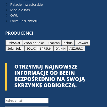
Relacje inwestorskie
Media o nas
OWU
Formularz zwrotu
PRODUCENCI
DahSolar
ZNShine Solar
Leapton
Kehua
Growatt
Sofar Solar
SOLAX
SPRSUN
DAIKIN
AZZURRO
OTRZYMUJ NAJNOWSZE
INFORMACJE OD BEEIN
BEZPOŚREDNIO NA SWOJĄ
SKRZYNKĘ ODBIORCZĄ.