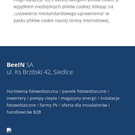
wyjątkiem niezbędnych plików cookie), klikając na
„ustawienie niestandardowego uprawnienia” w
pasku plików cookie naszej strony internetowej.
BeeIN
SA
ul. Ks Brzóski 42, Siedlce
Hurtownia fotowoltaiczna
/
panele fotowoltaiczne
/
inwertery
/
pompy ciepła
/
magazyny energii
/
Instalacje
fotowoltaiczne
/
farmy PV
/
oferta dla instalatorów i
handlowców B2B